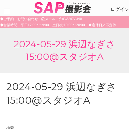
コ
ログイン
ン
テ
◆ご予約・お問い合わせ
メール
03-5307-3190
ン
◆営業時間：平日12:00〜19:00 土日祝:10:00〜20:00 ◆定休日／不定休
ツ
へ
2024-05-29 浜辺なぎさ
ス
キ
15:00@スタジオA
ッ
プ
2024-05-29 浜辺なぎさ
15:00@スタジオA
検索