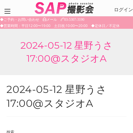
コ
ログイン
ン
テ
◆ご予約・お問い合わせ
メール
03-5307-3190
ン
◆営業時間：平日12:00〜19:00 土日祝:10:00〜20:00 ◆定休日／不定休
ツ
へ
2024-05-12 星野うさ
ス
キ
17:00@スタジオA
ッ
プ
2024-05-12 星野うさ
17:00@スタジオA
検索